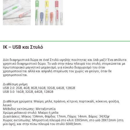
IK – USB και Στυλό
Δύο διαφημιστικά δώρα σε ένα! Στυλό υψηλής ποιότητας και Usb μαζί! Ένα απόλυτα
χρηστικό διαφημιστικό δώρο. Το usb στην πάνω πλευρά του στυλό, στερεώνεται με
πρωτοποριακό μαγνητικό μηχανισμό, για εύκολο διαχωρισμό του όταν
χρησιμοποιείται αλλά και ασφαλή στερέωση του χωρίς να φεύγει, όταν δε
χρησιμοποιείται.
Διαθέσιμη μνήμη:
USB 2.0: 2GB, 4GB, 8GB,16GB, 32GB, 64GB, 128GB
USB 3.0: 16GB, 32GB, 64GB, 128GB
Διαθέσιμα χρώματα: Μαύρο, μπλε, πράσινο, κίτρινο, πορτοκαλί, κόκκινο, φούξια,
λευκό
Μέθοδος εκτύπωσης: Μεταξοτυπία
Χρώμα μελανιού στυλό: Μαύρο ή μπλε
Διαστάσεις: Μήκος 134mm, Φάρδος 17mm, Πάχος 14mm. Βάρος: 34,92gr
Χώρος εκτύπωσης: Μπροστινή πλευρά στο κλιπ 33Χ5mm, στο usb 28X12mm (στη
μία όψη), και στην πίσω πλευρά του στυλό 50Χ8,5mm.