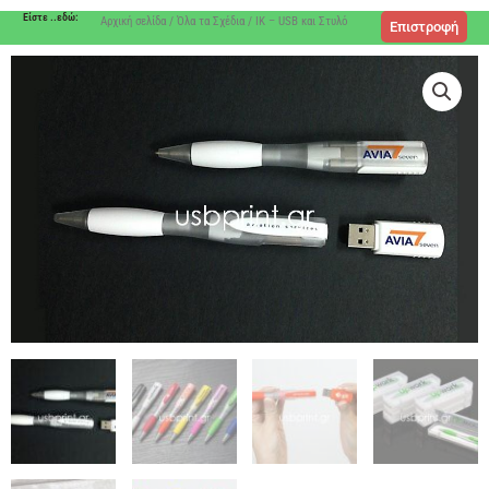
Είστε ..εδώ:
Αρχική σελίδα
/
Όλα τα Σχέδια
/ IK – USB και Στυλό
Επιστροφή